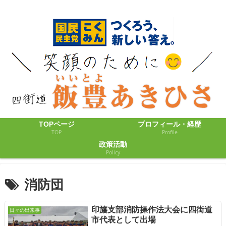
TOPページ
プロフィール・経歴
TOP
Profile
政策活動
Policy
消防団
印旛支部消防操作法大会に四街道
日々の出来事
市代表として出場