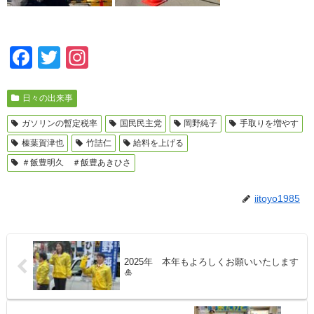
F
T
In
a
wi
st
c
tt
a
日々の出来事
e
er
gr
ガソリンの暫定税率
国民民主党
岡野純子
手取りを増やす
b
a
榛葉賀津也
竹詰仁
給料を上げる
o
m
＃飯豊明久 ＃飯豊あきひさ
o
iitoyo1985
k
2025年 本年もよろしくお願いいたします
🎍